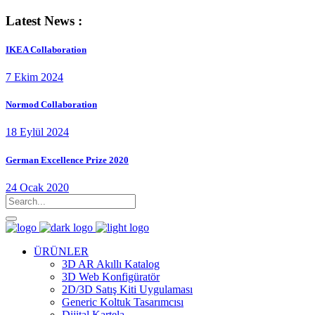
Latest News :
IKEA Collaboration
7 Ekim 2024
Normod Collaboration
18 Eylül 2024
German Excellence Prize 2020
24 Ocak 2020
ÜRÜNLER
3D AR Akıllı Katalog
3D Web Konfigüratör
2D/3D Satış Kiti Uygulaması
Generic Koltuk Tasarımcısı
Dijital Kartela