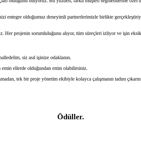
çları olduğunu biliyoruz. Bu yüzden, farklı müşteri segmentlerine özel 
nizi entegre olduğumuz deneyimli partnerlerimizle birlikte gerçekleştir
 Her projenin sorumluluğunu alıyor, tüm süreçleri izliyor ve işin eksi
alledelim, siz asıl işinize odaklanın.
n emin ellerde olduğundan emin olabilirsiniz.
adan, tek bir proje yönetim ekibiyle kolayca çalışmanın tadını çıkarın
Ödüller
.