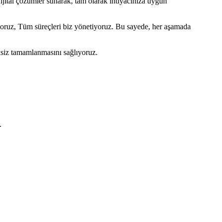
dijital çözümler sunarak, tam olarak ihtiyacınıza uygun
iyoruz, Tüm süreçleri biz yönetiyoruz. Bu sayede, her aşamada
ksiz tamamlanmasını sağlıyoruz.
.