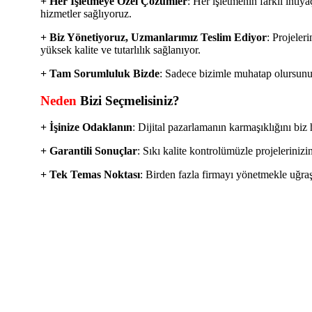
+ Her İşletmeye Özel Çözümler
:
Her işletmenin farklı ihtiya
hizmetler sağlıyoruz.
+ Biz Yönetiyoruz, Uzmanlarımız Teslim Ediyor
:
Projeleri
yüksek kalite ve tutarlılık sağlanıyor.
+ Tam Sorumluluk Bizde
:
Sadece bizimle muhatap olursunuz.
Neden
Bizi Seçmelisiniz?
+ İşinize Odaklanın
:
Dijital pazarlamanın karmaşıklığını biz h
+ Garantili Sonuçlar
:
Sıkı kalite kontrolümüzle projelerinizi
+ Tek Temas Noktası
:
Birden fazla firmayı yönetmekle uğraşm